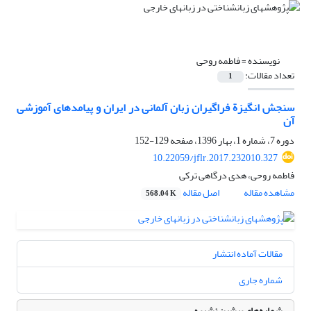
نویسنده =
فاطمه روحی
تعداد مقالات:
1
سنجش انگیزة فراگیران زبان‌ آلمانی در ایران و پیامدهای آموزشی
آن
دوره 7، شماره 1، بهار 1396، صفحه
129-152
10.22059/jflr.2017.232010.327
فاطمه روحی، هدی درگاهی ترکی
مشاهده مقاله
اصل مقاله
568.04 K
مقالات آماده انتشار
شماره جاری
شماره‌های پیشین نشریه