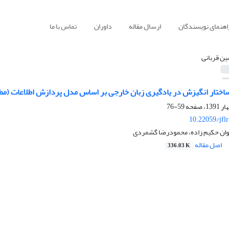
اهنمای نویسندگان
ارسال مقاله
داوران
تماس با ما
ن قربانی
ختار انگیزش در یادگیری زبان خارجی بر اساس مدل پردازش اطلاعات (مطال
59-76
10.22059/jfl
وان حکیم زاده، محمودرضا گشمردی
اصل مقاله
336.03 K